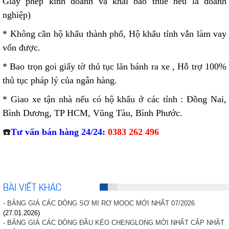
Giấy phép kinh doanh và khai báo thuế nếu là doanh
nghiệp)
* Không cần hộ khẩu thành phố, Hộ khẩu tỉnh vẫn làm vay
vốn được.
* Bao trọn goi giấy tờ thủ tục lăn bánh ra xe , Hỗ trợ 100%
thủ tục pháp lý của ngân hàng.
* Giao xe tận nhà nếu có hộ khẩu ở các tỉnh : Đồng Nai,
Bình Dương, TP HCM, Vũng Tàu, Bình Phước.
☎️
Tư vấn bán hàng 24/24
:
0383 262 496
BÀI VIẾT KHÁC
- BẢNG GIÁ CÁC DÒNG SƠ MI RƠ MOOC MỚI NHẤT 07/2026
(27.01.2026)
- BẢNG GIÁ CÁC DÒNG ĐẦU KÉO CHENGLONG MỚI NHẤT CẬP NHẬT