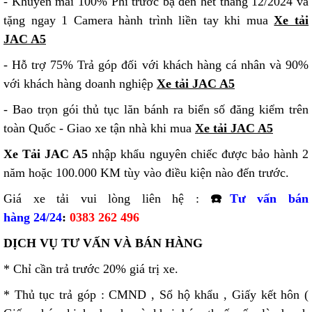
- Khuyến mãi 100% Phí trước bạ đến hết tháng 12/2024 và
tặng ngay 1 Camera hành trình liền tay khi mua
Xe tải
JAC A5
- Hỗ trợ 75% Trả góp đối với khách hàng cá nhân và 90%
với khách hàng doanh nghiệp
Xe tải JAC A5
- Bao trọn gói thủ tục lăn bánh ra biển số đăng kiểm trên
toàn Quốc - Giao xe tận nhà khi mua
Xe tải JAC A5
Xe Tải JAC A5
nhập khẩu nguyên chiếc được bảo hành 2
năm hoặc 100.000 KM tùy vào điều kiện nào đến trước.
Giá xe tải vui lòng liên hệ :
☎️
Tư vấn bán
hàng 24/24
:
0383 262 496
DỊCH VỤ TƯ VẤN VÀ BÁN HÀNG
* Chỉ cần trả trước 20% giá trị xe.
* Thủ tục trả góp : CMND , Sổ hộ khẩu , Giấy kết hôn (