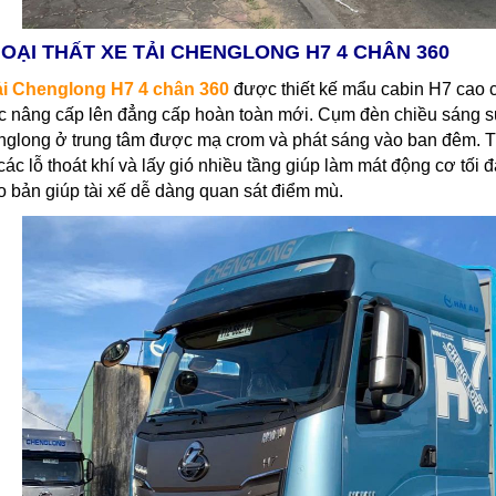
OẠI THẤT XE TẢI CHENGLONG H7 4 CHÂN 360
ải Chenglong H7 4 chân 360
được thiết kế mẩu cabin H7 cao 
 nâng cấp lên đẳng cấp hoàn toàn mới. Cụm đèn chiều sáng s
glong ở trung tâm được mạ crom và phát sáng vào ban đêm. T
các lỗ thoát khí và lấy gió nhiều tầng giúp làm mát động cơ tố
o bản giúp tài xế dễ dàng quan sát điểm mù.