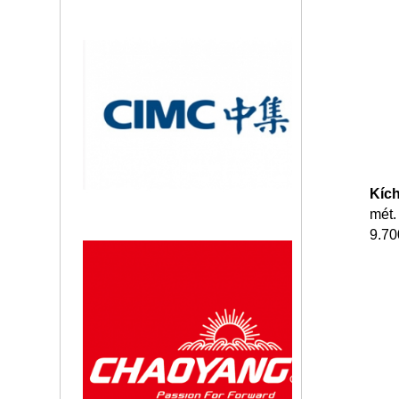
17-02-2024
Lý do tại sao nên mua xe tải
Chenglong H7 4 chân tải 18 tấn
ngay, vay trả góp...
11-02-2024
Điểm Danh Top 6 Dòng Xe Tải
15 Tấn (Xe Tải 3 Chân) Nên Mua
Nhất Tại Việt...
11-02-2024
Kích
mét.
Tư Vấn Trả Góp Xe Tải Xe Ben
9.70
Xe Đầu Kéo Chenglong - Trả
Trước Bao Nhiêu Để...
02-02-2024
Giá Các Dòng Xe Ben Chenglong
Tháng 07/2026 Cập Nhật Mới
Nhất
25-01-2024
Đại Lý Xe Tải Chenglong Đầu