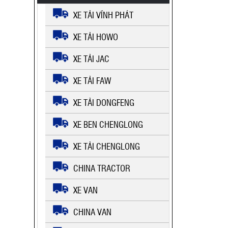
XE TẢI VĨNH PHÁT
XE TẢI HOWO
XE TẢI JAC
XE TẢI FAW
XE TẢI DONGFENG
XE BEN CHENGLONG
XE TẢI CHENGLONG
CHINA TRACTOR
XE VAN
CHINA VAN