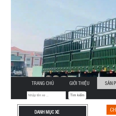
TRANG CHỦ
GIỚI THIỆU
SẢN 
Tìm kiếm
CH
DANH MỤC XE