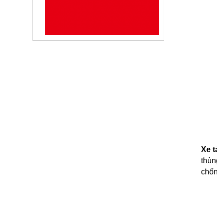
Kéo Chenglong Tại TPHCM,
Bình Dương, Bình Phước,...
24-01-2024
越南乘龙汽车货车代理商 -
Chenglong Truck
24-01-2024
Giá Xe Tải Chenglong H7 5 Chân
Tháng 07/2026 Mới Nhất
23-01-2024
Giá Xe Tải Chenglong 2 Chân
Cabin M3 Tháng 7/2026
Xe t
23-01-2024
thùn
chống
Nên mua xe tải nào để chở hàng
dịch vụ thư báo - chuyển phát
nhanh - bưu...
22-01-2024