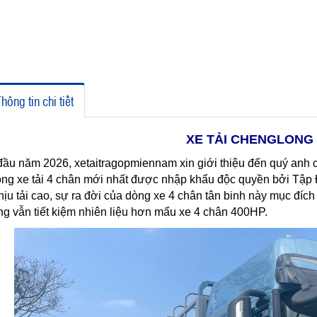
hông tin chi tiết
XE TẢI CHENGLONG 
đầu năm 2026, xetaitragopmiennam xin giới thiệu đến quý anh
òng xe tải 4 chân mới nhất được nhập khẩu độc quyền bởi Tập 
hịu tải cao, sự ra đời của dòng xe 4 chân tân binh này mục đí
g vẫn tiết kiệm nhiên liệu hơn mẩu xe 4 chân 400HP.