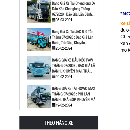
Bảng Giá Xe Tải Chenglong, Xe
Đầu Kéo Chenglong Tháng
*NG
07/2026 : Báo Giá Lăn Bánh,...
03-03-2024
xe t
được
Bảng Giá Xe Tải JAC 8, 9 Tấn
Chen
Tháng 07/2026 : Báo Giá Lăn
Bánh, Trả Góp, Khuyến...
xen 
23-02-2024
mo t
BẢNG GIÁ XE ĐẦU KÉO FAW
THÁNG 07/2026 : BÁO GIÁ LĂN
BÁNH, KHUYẾN MÃI, TRẢ...
20-02-2024
BẢNG GIÁ XE TẢI HOWO MAX
THÁNG 07/2026 : PHÍ LĂN
BÁNH, TRẢ GÓP, KHUYẾN MÃI
19-02-2024
Giải Đáp Xe Tải 5 Chân Chở
THEO HÃNG XE
Được Bao Nhiêu Tấn | Kích
Thước Thùng Xe Tải...