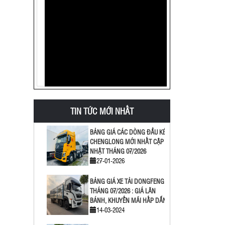
VIỆT NAM ?
17-05-2018
MUA XE TẢI Ở BÌNH DƯƠNG
06-11-2017
BẢNG GIÁ CÁC DÒNG SƠ MI
RƠ MOOC MỚI NHẤT 07/2026
27-01-2026
TIN TỨC MỚI NHẤT
BẢNG GIÁ CÁC DÒNG ĐẦU KÉO
CHENGLONG MỚI NHẤT CẬP
NHẬT THÁNG 07/2026
27-01-2026
BẢNG GIÁ XE TẢI DONGFENG
THÁNG 07/2026 : GIÁ LĂN
BÁNH, KHUYẾN MÃI HẤP DẪN
14-03-2024