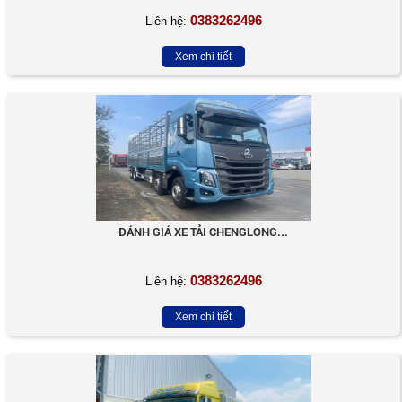
0383262496
Liên hệ:
Xem chi tiết
ĐÁNH GIÁ XE TẢI CHENGLONG...
0383262496
Liên hệ:
Xem chi tiết