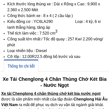
Kích thước lòng thùng xe : Dài x Rộng x Cao : 9.900 x
2.360 x 2.500 Mét
Công thức bánh xe : 8 x 4 ( 2 cầu láp )
Kiểu động cơ : YC6LA290 Loại : 4 kỳ, 6 xi
lanh thẳng hàng, tăng áp
3
Thể tích làm việc : 7.520 cm
Công suất lớn nhất / Tốc độ quay : 257 Kw/ 2.200 vòng/
phút
Loại nhiên liệu : Diesel
Cỡ lốp : 12.00R22.5 đồng bộ trước và sau
Thông tin chi tiết
Xe Tải Chenglong 4 Chân Thùng Chở Két Bia
- Nước Ngọt
Xe tải Chenglong 4 chân thùng chở két bia nước ngọt
được là sản phẩm mới nhất của tập đoàn
Chenglong Hải Âu
Việt Nam
ra mắt để phục vụ dịch vụ vận tải ngành giải khát.