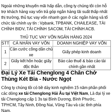
Ngoài những khuyến mãi hấp dẫn, công ty chúng tôi còn hỗ
trợ khách hàng vay vốn trả góp ngân hàng lãi suất thấp nhất
thị trường, thủ tục vay vốn nhanh gọn ở các ngân hàng và tổ
chức tài chính uy tín : Vpbank, TPBANK, CHAILEASE, TÀI
CHÍNH BIDV, TÀI CHÍNH SACOM, TÀI CHÍNH ACB.
THỦ TỤC VAY VỐN NGÂN HÀNG 2024
STT
CÁ NHÂN VAY VỐN
DOANH NGHIỆP VAY VỐN
Căn cước công dân chủ
1
Giấy phép kinh doanh
xe
Giấy kết hôn hoặc giấy
Báo cáo thuế & báo cáo tài
2
độc thân
chính gần nhất
Đại Lý Xe Tải Chenglong 4 Chân Chở
Thùng Két Bia - Nước Ngọt
Công ty chúng tôi có bề dày kinh nghiệm 15 năm phân phối
các dòng
xe tải Chenglong Hải Âu tại Việt Nam
, Là
đại lý xe
tải Chenglong cấp 1 3s tại Bình Dương, Bình Phước,
TPHCM, Tây Ninh, Đồng Nai, Vũng Tàu và các tỉnh phía
Nam
.