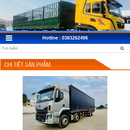
Hotline : 0383262496
CHI TIẾT SẢN PHẨM