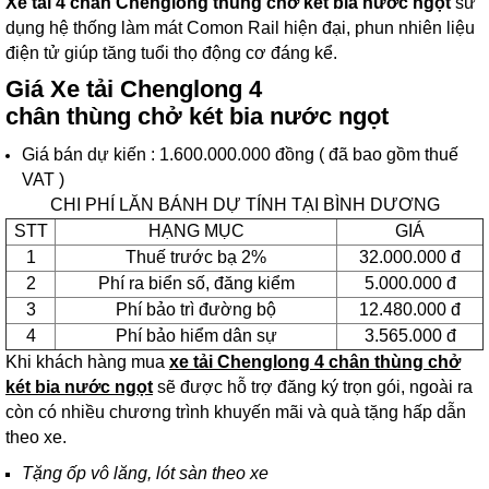
Xe tải 4 chân Chenglong thùng chở két bia nước ngọt
sử
dụng hệ thống làm mát Comon Rail hiện đại, phun nhiên liệu
điện tử giúp tăng tuổi thọ động cơ đáng kể.
Giá Xe tải Chenglong 4
chân thùng chở két bia nước ngọt
Giá bán dự kiến : 1.600.000.000 đồng ( đã bao gồm thuế
VAT )
CHI PHÍ LĂN BÁNH DỰ TÍNH TẠI BÌNH DƯƠNG
STT
HẠNG MỤC
GIÁ
1
Thuế trước bạ 2%
32.000.000 đ
2
Phí ra biển số, đăng kiểm
5.000.000 đ
3
Phí bảo trì đường bộ
12.480.000 đ
4
Phí bảo hiểm dân sự
3.565.000 đ
Khi khách hàng mua
xe tải Chenglong 4 chân thùng chở
két bia nước ngọt
sẽ được hỗ trợ đăng ký trọn gói, ngoài ra
còn có nhiều chương trình khuyến mãi và quà tặng hấp dẫn
theo xe.
Tặng ốp vô lăng, lót sàn theo xe