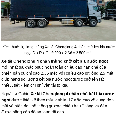
Kích thước lọt lòng thùng Xe tải Chenglong 4 chân chở két bia nước
ngọt D x R x C : 9.900 x 2.36 x 2.500 mét
Xe tải Chenglong 4 chân thùng chở két bia nước ngọt
mới nhất đã khắc phục hoàn toàn chiều cao hạn chế của
phiên bản cũ chỉ cao 2.35 mét, với chiều cao lọt lòng 2.5 mét
giúp nâng số lượng két bia nước ngọt được chở lên rất
nhiều, tiết kiệm chi phí vận tải tối đa.
Ngoài ra Cabin
Xe tải Chenglong 4 chân chở két bia nước
ngọt
được thiết kế theo mẩu
cabin H7 nốc cao
vô cùng đẹp
mắt và hiện đại, hệ thống gương chiếu hậu 2 tầng và đèn
được nâng cấp độ an toàn rất cao.