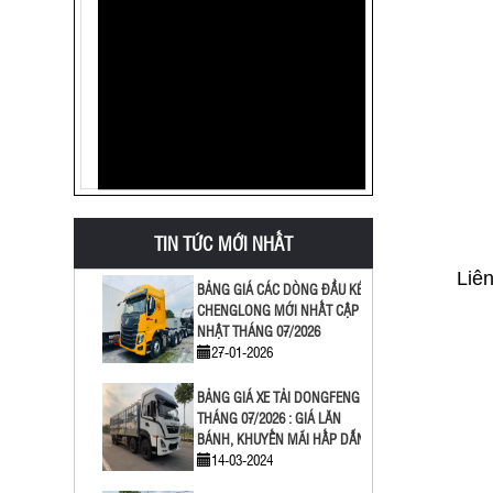
VIỆT NAM ?
17-05-2018
MUA XE TẢI Ở BÌNH DƯƠNG
06-11-2017
BẢNG GIÁ CÁC DÒNG SƠ MI
RƠ MOOC MỚI NHẤT 07/2026
27-01-2026
TIN TỨC MỚI NHẤT
Liên
BẢNG GIÁ CÁC DÒNG ĐẦU KÉO
CHENGLONG MỚI NHẤT CẬP
NHẬT THÁNG 07/2026
27-01-2026
BẢNG GIÁ XE TẢI DONGFENG
THÁNG 07/2026 : GIÁ LĂN
BÁNH, KHUYẾN MÃI HẤP DẪN
14-03-2024