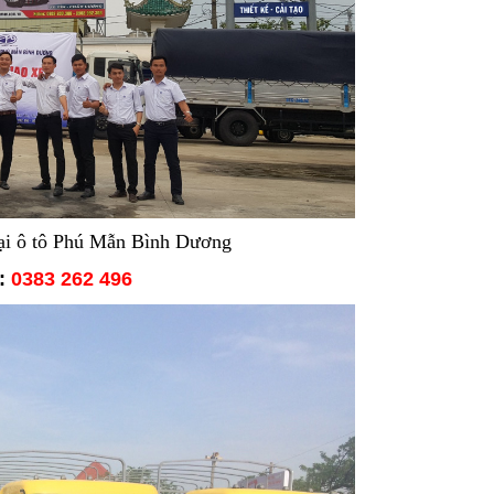
tại ô tô Phú Mẫn Bình Dương
:
0383 262 496