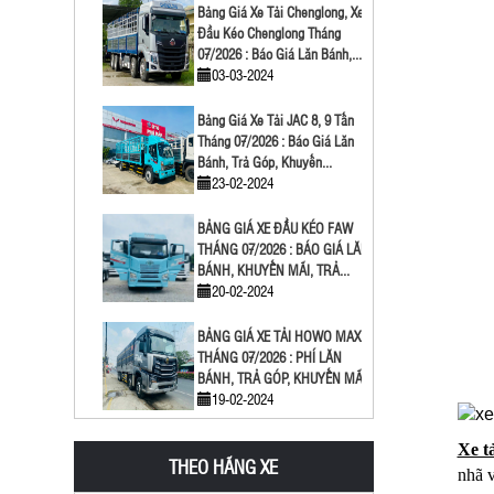
Bảng Giá Xe Tải Chenglong, Xe
Đầu Kéo Chenglong Tháng
07/2026 : Báo Giá Lăn Bánh,...
03-03-2024
Bảng Giá Xe Tải JAC 8, 9 Tấn
Tháng 07/2026 : Báo Giá Lăn
Bánh, Trả Góp, Khuyến...
23-02-2024
BẢNG GIÁ XE ĐẦU KÉO FAW
THÁNG 07/2026 : BÁO GIÁ LĂN
BÁNH, KHUYẾN MÃI, TRẢ...
20-02-2024
BẢNG GIÁ XE TẢI HOWO MAX
THÁNG 07/2026 : PHÍ LĂN
BÁNH, TRẢ GÓP, KHUYẾN MÃI
19-02-2024
Giải Đáp Xe Tải 5 Chân Chở
Xe t
THEO HÃNG XE
Được Bao Nhiêu Tấn | Kích
nhã v
Thước Thùng Xe Tải...