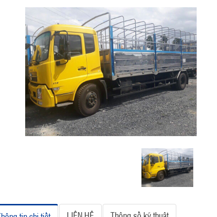
LIÊN HỆ
Thông số kỹ thuật
hông tin chi tiết