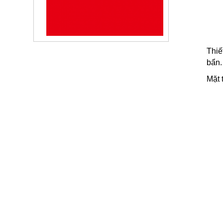
Kéo Chenglong Tại TPHCM,
Bình Dương, Bình Phước,...
24-01-2024
越南乘龙汽车货车代理商 -
Thiế
Chenglong Truck
bẩn.
24-01-2024
Mặt 
Giá Xe Tải Chenglong H7 5 Chân
Tháng 07/2026 Mới Nhất
23-01-2024
Giá Xe Tải Chenglong 2 Chân
Cabin M3 Tháng 7/2026
23-01-2024
Nên mua xe tải nào để chở hàng
dịch vụ thư báo - chuyển phát
nhanh - bưu...
22-01-2024