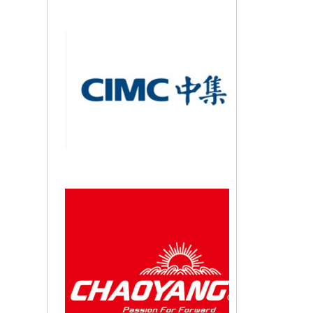
17-02-2024
Lý do tại sao nên mua xe tải
Chenglong H7 4 chân tải 18 tấn
ngay, vay trả góp...
11-02-2024
Điểm Danh Top 6 Dòng Xe Tải
15 Tấn (Xe Tải 3 Chân) Nên Mua
Nhất Tại Việt...
11-02-2024
Tư Vấn Trả Góp Xe Tải Xe Ben
Xe Đầu Kéo Chenglong - Trả
Trước Bao Nhiêu Để...
02-02-2024
Giá Các Dòng Xe Ben Chenglong
Tháng 07/2026 Cập Nhật Mới
Nhất
25-01-2024
Đại Lý Xe Tải Chenglong Đầu