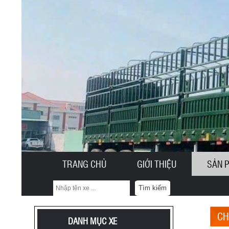
TRANG CHỦ
GIỚI THIỆU
SẢN 
Tìm kiếm
CH
DANH MỤC XE