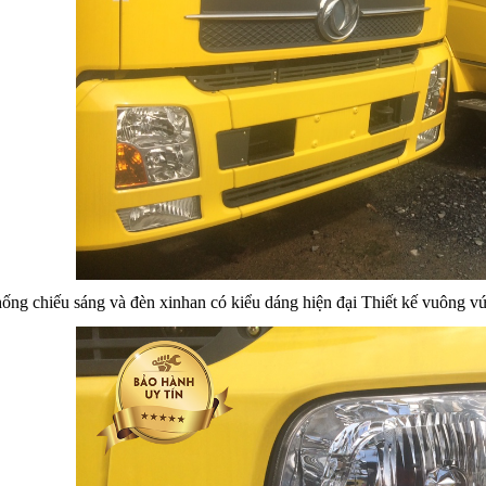
ống chiếu sáng và đèn xinhan có kiểu dáng hiện đại
Thiết kế vuông vứ