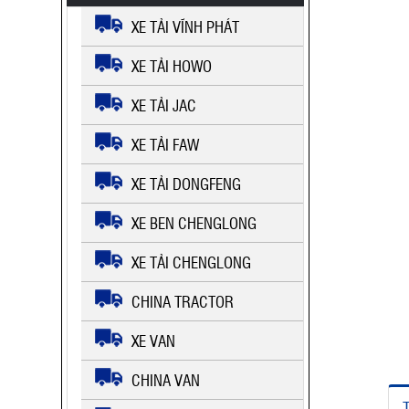
XE TẢI VĨNH PHÁT
XE TẢI HOWO
XE TẢI JAC
XE TẢI FAW
XE TẢI DONGFENG
XE BEN CHENGLONG
XE TẢI CHENGLONG
CHINA TRACTOR
XE VAN
CHINA VAN
T