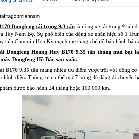
170 Dongfeng tải trọng 9.3 tấn
là dòng xe tải trung 9 tấn 
à Tây Nam Bộ, Sự phổ biến của dòng xe nhãn hiệu số 1 Trung
y của Cummin Hoa Kỳ mạnh mẽ cùng chế độ bảo hành bảo d
tải Dongfeng Hoàng Huy B170 9.35 tấn thùng mui bạt
là
 máy Dongfeng Hồ Bắc sản xuất.
ải B170 9.35 tấn
mang nhiều ưu điểm vượt trội với động cơ 
 chỉnh điện. Thùng xe có thể mở 7 bửng dễ dàng di chuyển h
phẩm được bảo hành 24 tháng hoặc 100.000 km.