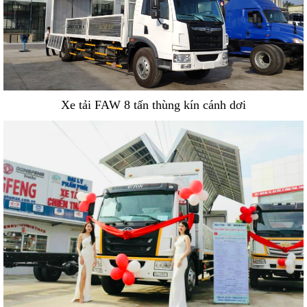
Xe tải FAW 8 tấn thùng kín cánh dơi