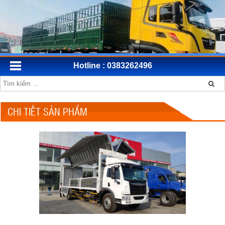
Hotline : 0383262496
CHI TIẾT SẢN PHẨM