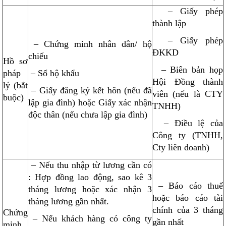
– Giấy phép
thành lập
– Giấy phép
– Chứng minh nhân dân/ hộ
ĐKKD
chiếu
Hồ sơ
– Biên bản họp
pháp
– Sổ hộ khẩu
Hội Đồng thành
lý (bắt
– Giấy đăng ký kết hôn (nếu đã
viên (nếu là CTY
buộc)
lập gia đình) hoặc Giấy xác nhận
TNHH)
độc thân (nếu chưa lập gia đình)
– Điều lệ của
Công ty (TNHH,
Cty liên doanh)
– Nếu thu nhập từ lương cần có
: Hợp đồng lao động, sao kê 3
– Báo cáo thuế
tháng lương hoặc xác nhận 3
hoặc báo cáo tài
tháng lương gần nhất.
chính của 3 tháng
Chứng
– Nếu khách hàng có công ty
gần nhất
minh