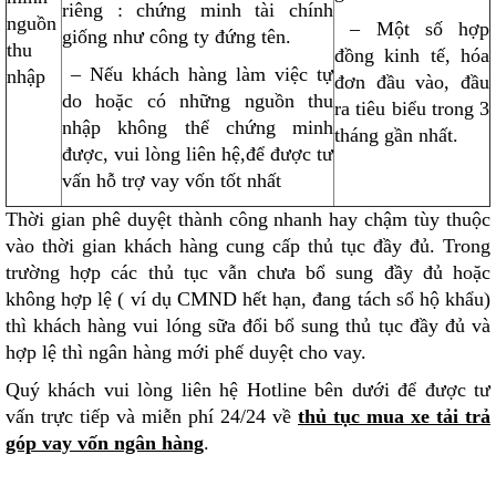
riêng : chứng minh tài chính
nguồn
– Một số hợp
giống như công ty đứng tên.
thu
đồng kinh tế, hóa
– Nếu khách hàng làm việc tự
nhập
đơn đầu vào, đầu
do hoặc có những nguồn thu
ra tiêu biểu trong 3
nhập không thể chứng minh
tháng gần nhất.
được, vui lòng liên hệ,để được tư
vấn hỗ trợ vay vốn tốt nhất
Thời gian phê duyệt thành công nhanh hay chậm tùy thuộc
vào thời gian khách hàng cung cấp thủ tục đầy đủ. Trong
trường hợp các thủ tục vẫn chưa bổ sung đầy đủ hoặc
không hợp lệ ( ví dụ CMND hết hạn, đang tách sổ hộ khẩu)
thì khách hàng vui lóng sữa đổi bổ sung thủ tục đầy đủ và
hợp lệ thì ngân hàng mới phế duyệt cho vay.
Quý khách vui lòng liên hệ Hotline bên dưới để được tư
vấn trực tiếp và miễn phí 24/24 về
thủ tục mua xe tải trả
góp vay vốn ngân hàng
.