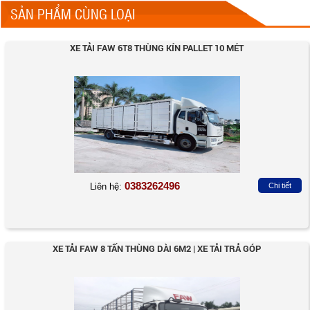
SẢN PHẨM CÙNG LOẠI
XE TẢI FAW 6T8 THÙNG KÍN PALLET 10 MÉT
0383262496
Liên hệ:
Chi tiết
XE TẢI FAW 8 TẤN THÙNG DÀI 6M2 | XE TẢI TRẢ GÓP