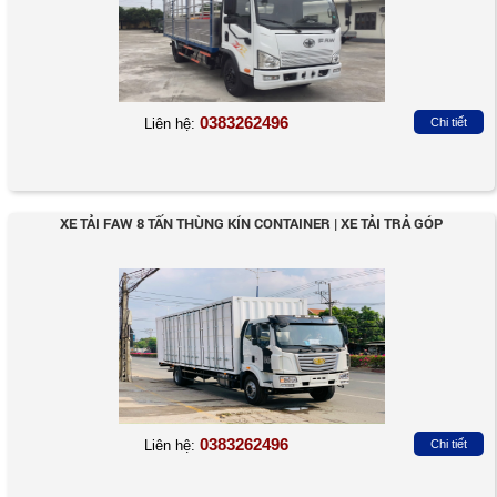
0383262496
Liên hệ:
Chi tiết
XE TẢI FAW 8 TẤN THÙNG KÍN CONTAINER | XE TẢI TRẢ GÓP
0383262496
Liên hệ:
Chi tiết