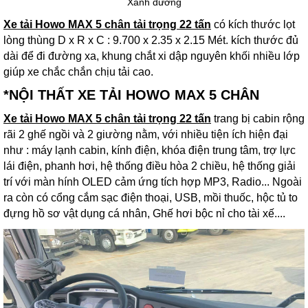
Xanh dương
Xe tải Howo MAX 5 chân tải trọng 22 tấn
có kích thước lọt
lòng thùng D x R x C : 9.700 x 2.35 x 2.15 Mét. kích thước đủ
dài để đi đường xa, khung chắt xi dập nguyên khối nhiều lớp
giúp xe chắc chắn chịu tải cao.
*NỘI THẤT XE TẢI HOWO MAX 5 CHÂN
Xe tải Howo MAX 5 chân tải trọng 22 tấn
trang bị cabin rộng
rãi 2 ghế ngồi và 2 giường nằm, với nhiều tiện ích hiện đại
như : máy lạnh cabin, kính điện, khóa điện trung tâm, trợ lực
lái điện, phanh hơi, hệ thống điều hòa 2 chiều, hệ thống giải
trí với màn hính OLED cảm ứng tích hợp MP3, Radio... Ngoài
ra còn có cổng cắm sạc điện thoại, USB, mồi thuốc, hộc tủ to
đựng hồ sơ vật dụng cá nhân, Ghế hơi bộc nỉ cho tài xế....