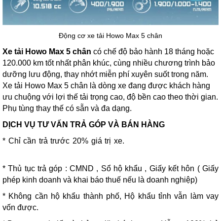
Động cơ xe tải Howo Max 5 chân
Xe tải Howo Max 5 chân
có chế độ bảo hành 18 tháng hoặc
120.000 km tốt nhất phân khúc, cùng nhiều chương trình bảo
dưỡng lưu động, thay nhớt miễn phí xuyên suốt trong năm.
Xe tải Howo Max 5 chân là dòng xe đang được khách hàng
ưu chuộng với lợi thế tải trọng cao, độ bền cao theo thời gian.
Phụ tùng thay thế có sẵn và đa dạng.
DỊCH VỤ TƯ VẤN TRẢ GÓP VÀ BÁN HÀNG
* Chỉ cần trả trước 20% giá trị xe.
brg park residence lê văn
lương
* Thủ tục trả góp : CMND , Sổ hộ khẩu , Giấy kết hôn ( Giấy
phép kinh doanh và khai báo thuế nếu là doanh nghiệp)
* Không cần hộ khẩu thành phố, Hộ khẩu tỉnh vẫn làm vay
vốn được.