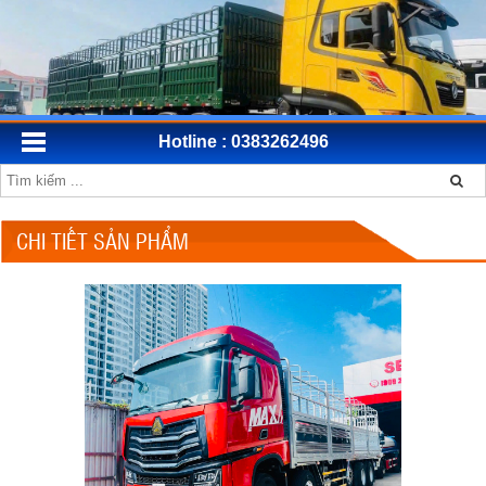
Hotline : 0383262496
CHI TIẾT SẢN PHẨM