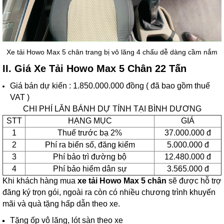
Xe tải Howo Max 5 chân trang bị vô lăng 4 chấu dễ dàng cầm nắm
II. Giá Xe Tải Howo Max 5 Chân 22 Tấn
Giá bán dự kiến : 1.850.000.000 đồng ( đã bao gồm thuế
VAT )
CHI PHÍ LĂN BÁNH DỰ TÍNH TẠI BÌNH DƯƠNG
STT
HẠNG MỤC
GIÁ
1
Thuế trước bạ 2%
37.000.000 đ
2
Phí ra biển số, đăng kiểm
5.000.000 đ
3
Phí bảo trì đường bộ
12.480.000 đ
4
Phí bảo hiểm dân sự
3.565.000 đ
Khi khách hàng mua
xe tải Howo Max 5 chân
sẽ được hỗ trợ
đăng ký trọn gói, ngoài ra còn có nhiều chương trình khuyến
mãi và quà tặng hấp dẫn theo xe.
Tặng ốp vô lăng, lót sàn theo xe