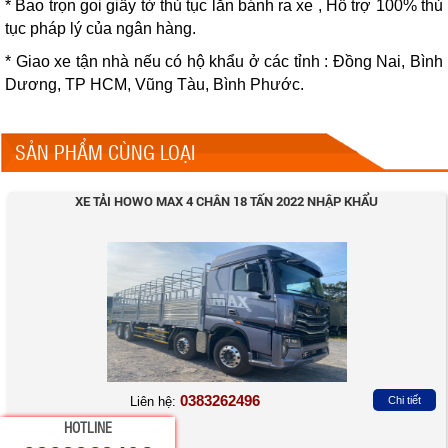
* Bao trọn goi giấy tờ thủ tục lăn bánh ra xe , Hỗ trợ 100% thủ
tục pháp lý của ngân hàng.
* Giao xe tận nhà nếu có hộ khẩu ở các tỉnh : Đồng Nai, Bình
Dương, TP HCM, Vũng Tàu, Bình Phước.
SẢN PHẨM CÙNG LOẠI
XE TẢI HOWO MAX 4 CHÂN 18 TẤN 2022 NHẬP KHẨU
0383262496
Liên hệ:
Chi tiết
HOTLINE