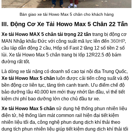
Bàn giao xe tải Howo Max 5 chân cho khách hàng
III. Động Cơ Xe Tải Howo Max 5 Chân 22 Tấn
Xe tải Howo MAX 5 chân tải trọng 22 tấn
trang bị động cơ
MAN Nhập khẩu Đức với công suất mã lực lên đến
360HP
,
cầu láp dẫn động 2 cầu, Hốp số Fast 2 tầng 12 số tiền 2 số
lùi. Xe tải Howo Max 5 chân trang bị lốp 12R22.5 độ bám
đường rất tốt.
Là dòng xe tải nặng có doanh số cao tại nội địa Trung Quốc,
Xe tải Howo Max 5 chân
luôn được cải tiến công suất và độ
bền động cơ liên tục, tăng tính canh tranh. Ưu điểm chế độ
bảo dưỡng lâu 40.000 km mới thay nhớt lần đầu, vì thế tiết
kiệm chi phí bao dưỡng lớn cho chủ đầu tư xe.
Xe tải Howo Max 5 chân
sử dụng hệ thống phun nhiên liệu
điện tử, hệ thống làm mát common rail hiện đại tiết kiệm
nhiên liệu tối đa, công nghệ phun dung dịch khí thải theo
dung tích phun nhiên liệu giúp tiết kiệm dung dịch khí thải tối