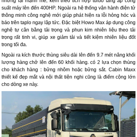
nhưng lại mạnh mẽ, kèm theo tích hợp turbo tăng áp công
suất máy lên đến 400HP. Ngoài ra hệ thống vận hành điện tử
thông minh công nghệ mới giúp phát hiện ra lỗi hỏng hóc và
báo trên taplo ngay lập tức. Đặc biệt Howo Max áp dụng công
nghệ tự cân bằng tải trọng và phun kim nhiên liệu theo tải
trọng rất tinh vi, giúp xe giảm tải và tiết kiệm nhiên liệu đốt
trong tối đa.
Ngoài ra kích thước thùng siêu dài lên đến 9.7 mét nâng khối
lượng hàng chở lên đến 60 khối hàng. có 2 lựa chọn thùng
cho khách hàng : bửng nhôm hoặc bửng sắt. Cabin Maxx
thiết kế đẹp mắt và nội thất tiện nghi cũng là điểm cộng lớn
cho dòng xe này.