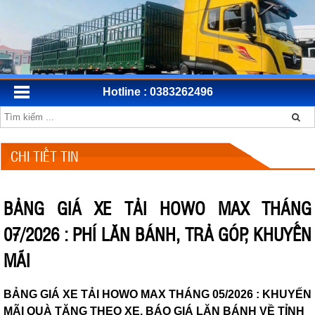
Hotline : 0383262496
CHI TIẾT TIN
BẢNG GIÁ XE TẢI HOWO MAX THÁNG
07/2026 : PHÍ LĂN BÁNH, TRẢ GÓP, KHUYẾN
MÃI
BẢNG GIÁ XE TẢI HOWO MAX THÁNG 05/2026 : KHUYẾN
MÃI QUÀ TẶNG THEO XE, BÁO GIÁ LĂN BÁNH VỀ TỈNH