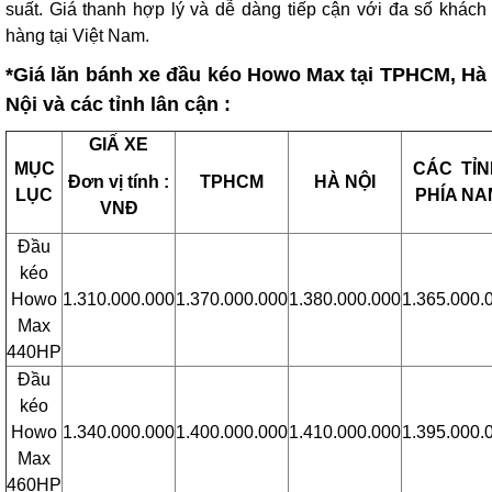
suất. Giá thanh hợp lý và dễ dàng tiếp cận với đa số khách
hàng tại Việt Nam.
*Giá lăn bánh xe đầu kéo Howo Max tại TPHCM, Hà
Nội và các tỉnh lân cận :
GIẤ XE
MỤC
CÁC TỈN
Đơn vị tính :
TPHCM
HÀ NỘI
LỤC
PHÍA NA
VNĐ
Đầu
kéo
Howo
1.310.000.000
1.370.000.000
1.380.000.000
1.365.000.
Max
440HP
Đầu
kéo
Howo
1.340.000.000
1.400.000.000
1.410.000.000
1.395.000.
Max
460HP