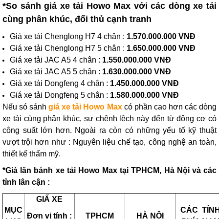
*So sánh giá xe tải Howo Max với các dòng xe tải
cùng phân khúc, đối thủ cạnh tranh
Giá xe tải Chenglong H7 4 chân :
1.570.000.000 VNĐ
Giá xe tải Chenglong H7 5 chân :
1.650.000.000 VNĐ
Giá xe tải JAC A5 4 chân :
1.550.000.000 VNĐ
Giá xe tải JAC A5 5 chân :
1.630.000.000 VNĐ
Giá xe tải Dongfeng 4 chân :
1.450.000.000 VNĐ
Giá xe tải Dongfeng 5 chân :
1.580.000.000 VNĐ
Nếu só sánh
giá xe tải Howo Max
có phần cao hơn các dòng
xe tải cùng phân khúc, sự chênh lệch này đến từ động cơ có
công suất lớn hơn. Ngoài ra còn có những yếu tố kỹ thuật
vượt trội hơn như : Nguyên liệu chế tạo, công nghệ an toàn,
thiết kế thẩm mỹ.
*Giá lăn bánh xe tải Howo Max tại TPHCM, Hà Nội và các
tỉnh lân cận :
GIẤ XE
MỤC
CÁC TỈN
Đơn vị tính :
TPHCM
HÀ NỘI