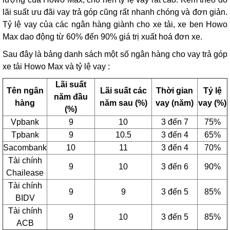
lãi suất ưu đãi vay trả góp cũng rất nhanh chóng và đơn giản.
Tỷ lệ vay của các ngân hàng giành cho xe tải, xe ben Howo
Max dao động từ 60% đến 90% giá trị xuất hoá đơn xe.
Sau đây là bảng danh sách một số ngân hàng cho vay trả góp
xe tải Howo Max và tỷ lệ vay :
Lãi suất
Tên ngân
Lãi suất các
Thời gian
Tỷ lệ
năm đầu
hàng
năm sau (%)
vay (năm)
vay (%)
(%)
Vpbank
9
10
3 đến 7
75%
Tpbank
9
10.5
3 đến 4
65%
Sacombank
10
11
3 đến 4
70%
Tài chính
9
10
3 đến 6
90%
Chailease
Tài chính
9
9
3 đến 5
85%
BIDV
Tài chính
9
10
3 đến 5
85%
ACB