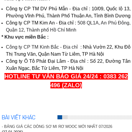
Công ty CP TM DV Phú Mẫn - Địa chỉ : 10/09, Quốc lộ 13,
Phường Vĩnh Phú, Thành Phố Thuận An, Tỉnh Bình Dương
Công ty CP TM Kim An - Địa chỉ :
508 QL1A, An Phú Đông,
Quận 12, Thành phố Hồ Chí Minh
* Khu vực miền Bắc :
Công ty CP TM Kinh Bắc - Địa chỉ :
Nhà Vườn 22, Khu Đô
Thị Trung Văn, Quận Nam Từ Liêm, TP Hà Nội
Công ty Ô Tô Phát Đại Lâm - Địa chỉ : Số 22, Đường Tân
Xuân Ngạc, Bắc Từ Liêm, TP Hà Nội
HOTLINE TƯ VẤN BÁO GIÁ 24/24 : 0383 262
496 (ZALO)
BÀI VIẾT KHÁC
- BẢNG GIÁ CÁC DÒNG SƠ MI RƠ MOOC MỚI NHẤT 07/2026