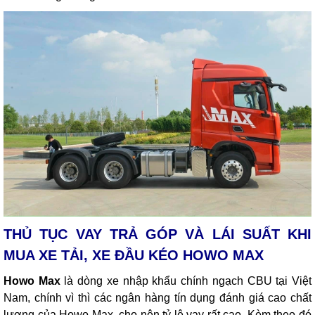
THỦ TỤC VAY TRẢ GÓP VÀ LÁI SUẤT KHI
MUA XE TẢI, XE ĐẦU KÉO HOWO MAX
Howo Max
là dòng xe nhập khẩu chính ngạch CBU tại Việt
Nam, chính vì thì các ngân hàng tín dụng đánh giá cao chất
lượng của Howo Max, cho nên tỷ lệ vay rất cao. Kèm theo đó