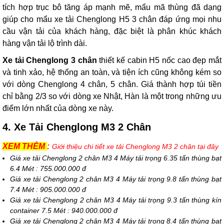
tích hợp trục bô tăng áp mạnh mẽ, mẩu mã thùng đã dạng
giúp cho mẩu xe tải Chenglong H5 3 chân đáp ứng mọi nhu
cầu vận tải của khách hàng, đặc biệt là phân khúc khách
hàng vận tải lộ trình dài.
Xe tải Chenglong 3 chân
thiết kế cabin H5 nốc cao đẹp mắt
và tinh xảo, hệ thống an toàn, và tiện ích cũng không kém so
với dòng Chenglong 4 chân, 5 chân. Giá thành hợp túi tiền
chỉ bằng 2/3 so với dòng xe Nhật, Hàn là một trong những ưu
điểm lớn nhất của dòng xe này.
4. Xe Tải Chenglong M3 2 Chân
XEM THÊM
:
Giới thiệu chi tiết xe tải Chenglong M3 2 chân tại đây
Giá xe tải Chenglong 2 chân M3 4 Máy tải trọng 6.35 tấn thùng bạt
6.4 Mét : 755.000.000 đ
Giá xe tải Chenglong 2 chân M3 4 Máy tải trọng 9.8 tấn thùng bạt
7.4 Mét : 905.000.000 đ
Giá x
e tải Chenglong 2 chân M3 4 Máy tải trọng 9.3 tấn thùng kín
container 7.5 Mét : 940.000.000 đ
Giá x
e tải Chenglong 2 chân M3 4 Máy tải trọng 8.4 tấn thùng bạt