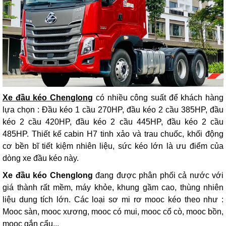
Xe đầu kéo Chenglong
có nhiều công suất để khách hàng
lựa chọn :
Đầu kéo 1 cầu 270HP, đầu kéo 2 cầu 385HP, đầu
kéo 2 cầu 420HP, đầu kéo 2 cầu 445HP, đầu kéo 2 cầu
485HP.
Thiết kế cabin H7 tinh xảo và trau chuốc, khối động
cơ bền bĩ tiết kiệm nhiên liệu, sức kéo lớn là ưu điểm của
dòng xe đầu kéo này.
Xe đầu kéo Chenglong
đang được phân phối cả nước với
giá thành rất mềm, máy khỏe, khung gầm cao, thùng nhiên
liệu dung tích lớn. Các loại
sơ mi rơ mooc kéo theo như :
Mooc sàn, mooc xương, mooc có mui, mooc cổ cò, mooc bồn,
mooc gắn cẩu...