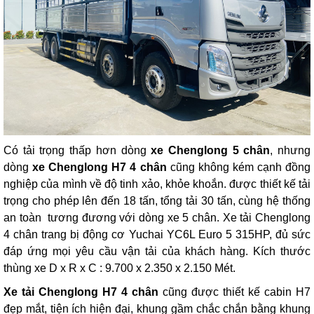
Có tải trọng thấp hơn dòng
xe Chenglong 5 chân
, nhưng
dòng
xe Chenglong H7 4 chân
cũng không kém cạnh đồng
nghiệp của mình về độ tinh xảo, khỏe khoắn. được thiết kế tải
trọng cho phép lên đến 18 tấn, tổng tải 30 tấn, cùng hệ thống
an toàn tương đương với dòng xe 5 chân. Xe tải Chenglong
4 chân trang bị động cơ Yuchai YC6L Euro 5 315HP, đủ sức
đáp ứng mọi yêu cầu vận tải của khách hàng. Kích thước
thùng xe D x R x C : 9.700 x 2.350 x 2.150 Mét.
Xe tải Chenglong H7 4 chân
cũng được thiết kế cabin H7
đẹp mắt, tiện ích hiện đại, khung gầm chắc chắn bằng khung