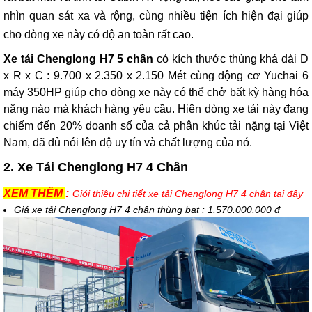
nhìn quan sát xa và rộng, cùng nhiều tiện ích hiện đại giúp
cho dòng xe này có độ an toàn rất cao.
Xe tải Chenglong H7 5 chân
có kích thước thùng khá dài D
x R x C : 9.700 x 2.350 x 2.150 Mét cùng động cơ Yuchai 6
máy 350HP giúp cho dòng xe này có thể chở bất kỳ hàng hóa
nặng nào mà khách hàng yêu cầu. Hiện dòng xe tải này đang
chiếm đến 20% doanh số của cả phân khúc tải nặng tại Việt
Nam, đã đủ nói lên độ uy tín và chất lượng của nó.
2. Xe Tải Chenglong H7 4 Chân
XEM THÊM
:
Giới thiệu chi tiết xe tải Chenglong H7 4 chân tại đây
Giá xe tải Chenglong H7 4 chân thùng bạt : 1.570.000.000 đ