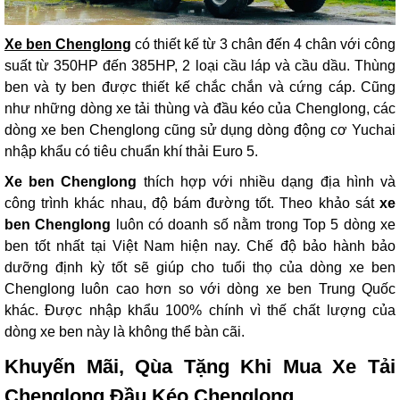
Xe ben Chenglong
có thiết kế từ 3 chân đến 4 chân với công
suất từ
350HP đến 385HP
, 2 loại cầu láp và cầu dầu. Thùng
ben và ty ben được thiết kế chắc chắn và cứng cáp. Cũng
như những dòng xe tải thùng và đầu kéo của Chenglong, các
dòng xe ben Chenglong cũng sử dụng dòng động cơ Yuchai
nhập khẩu có tiêu chuẩn khí thải Euro 5.
Xe ben Chenglong
thích hợp với nhiều dạng địa hình và
công trình khác nhau, độ bám đường tốt. Theo khảo sát
xe
ben Chenglong
luôn có doanh số nằm trong Top 5 dòng xe
ben tốt nhất tại Việt Nam hiện nay. Chế độ bảo hành bảo
dưỡng định kỳ tốt sẽ giúp cho tuổi thọ của dòng xe ben
Chenglong luôn cao hơn so với dòng xe ben Trung Quốc
khác. Được nhập khẩu 100% chính vì thế chất lượng của
dòng xe ben này là không thể bàn cãi.
Khuyến Mãi, Qùa Tặng Khi Mua Xe Tải
Chenglong Đầu Kéo Chenglong