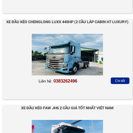
XE ĐẦU KÉO CHENGLONG LUXX 445HP (2 CẦU LÁP CABIN H7 LUXURY)
0383262496
Liên hệ:
Chi tiết
XE ĐẦU KÉO FAW JH6 2 CẦU GIÁ TỐT NHẤT VIỆT NAM