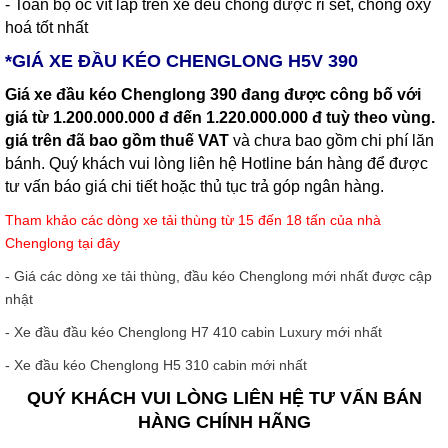
- Toàn bộ ốc vít lắp trên xe đều chống được rỉ sét, chống oxy
hoá tốt nhất
*GIÁ XE ĐẦU KÉO CHENGLONG H5V 390
Giá xe đầu kéo Chenglong 390 đang được công bố với
giá từ 1.200.000.000 đ đến 1.220.000.000 đ tuỳ theo vùng.
giá trên đã bao gồm thuế VAT
và chưa bao gồm chi phí lăn
bánh. Quý khách vui lòng liên hệ Hotline bán hàng để được
tư vấn báo giá chi tiết hoặc thủ tục trả góp ngân hàng.
Tham khảo các dòng xe tải thùng từ 15 đến 18 tấn của nhà
Chenglong tại đây
- Giá các dòng xe tải thùng, đầu kéo Chenglong mới nhất được cập
nhật
- Xe đầu đầu kéo Chenglong H7 410 cabin Luxury mới nhất
- Xe đầu kéo Chenglong H5 310 cabin mới nhất
QUÝ KHÁCH VUI LÒNG LIÊN HỆ TƯ VẤN BÁN
HÀNG CHÍNH HÃNG