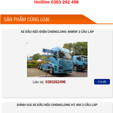
Hotline 0383 262 496
SẢN PHẨM CÙNG LOẠI
XE ĐẦU KÉO ĐIỆN CHENGLONG 400KW 2 CẦU LÁP
0383262496
Liên hệ:
Chi tiết
ĐÁNH GIÁ XE ĐẦU KÉO CHENGLONG H7 450 2 CẦU LÁP