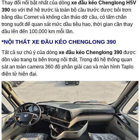
Thay đổi nổi bật nhất của dòng
xe đầu kéo Chenglong H5V
390
so với thế hệ trước là toàn bộ cầu trước đươc bôi trơn
bằng dầu Comet và không cần tháo dỡ cầu, có tấm chắn
trong suốt để quan sát mức dầu tiêu hao, thời gian cần thay
dầu lên đến 100.000 km mỗi lần.
*NỘI THẤT XE ĐẦU KÉO CHENGLONG 390
Tất cả sự chú ý của dòng
xe đầu kéo Chenglong 390
được
dồn vào trang bị bên trong nội thất. Trong đó hệ thống quan
sát an toàn camera 360 độ phân giải cao và màn hình Taplo
điện tử hiện đại.