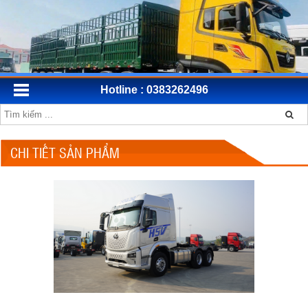
Hotline : 0383262496
CHI TIẾT SẢN PHẨM