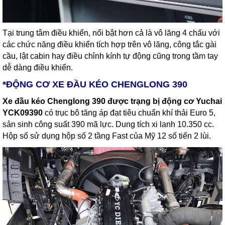
Tại trung tâm điều khiển, nổi bật hơn cả là vô lăng 4 chấu với
các chức năng điều khiển tích hợp trên vô lăng, công tắc gài
cầu, lật cabin hay điều chỉnh kính tự động cũng trong tầm tay
dễ dàng điều khiển.
*ĐỘNG CƠ XE ĐẦU KÉO CHENGLONG 390
Xe đầu kéo Chenglong 390
được trạng bị động cơ Yuchai
YCK09390
có trục bô tăng áp đạt tiêu chuẩn khí thải Euro 5,
sản sinh công suất 390 mã lực. Dung tích xi lanh 10.350 cc.
Hộp số sử dụng hộp số 2 tầng Fast của Mỹ 12 số tiến 2 lùi.