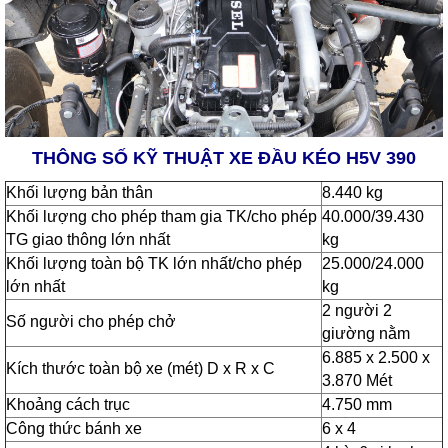
THÔNG SỐ KỸ THUẬT XE ĐẦU KÉO H5V 390
Khối lượng bản thân
8.440 kg
Khối lượng cho phép tham gia TK/cho phép
40.000/39.430
TG giao thông lớn nhất
kg
Khối lượng toàn bộ TK lớn nhất/cho phép
25.000/24.000
lớn nhất
kg
2 người 2
Số người cho phép chở
giường nằm
6.885 x 2.500 x
Kích thước toàn bộ xe (mét) D x R x C
3.870 Mét
Khoảng cách trục
4.750 mm
Công thức bánh xe
6 x 4