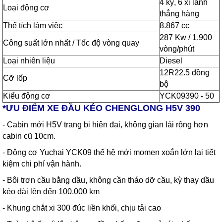
4 kỳ, 6 xi lanh
Loại động cơ
thẳng hàng
Thể tích làm việc
8.867 cc
287 Kw / 1.900
Công suất lớn nhất / Tốc độ vòng quay
vòng/phút
Loại nhiên liệu
Diesel
12R22.5 đồng
Cỡ lốp
bộ
Kiểu động cơ
YCK09390 - 50
*ƯU ĐIỂM XE ĐẦU KÉO CHENGLONG H5V 390
- Cabin mới H5V trang bị hiện đại, không gian lái rộng hơn
cabin cũ 10cm.
- Động cơ Yuchai YCK09 thế hệ mới momen xoắn lớn lại tiết
kiệm chi phí vận hành.
- Bôi trơn cầu bằng dầu, không cần tháo dỡ cầu, kỳ thay dầu
kéo dài lên đến 100.000 km
- Khung chắt xi 300 đúc liền khối, chịu tải cao