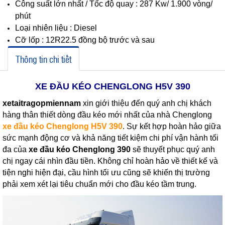
Công suất lớn nhất / Tốc độ quay : 287 Kw/ 1.900 vòng/
phút
Loại nhiên liệu : Diesel
Cỡ lốp : 12R22.5 đồng bộ trước và sau
Thông tin chi tiết
XE ĐẦU KÉO CHENGLONG H5V 390
xetaitragopmiennam
xin giới thiệu đến quý anh chị khách
hàng thân thiết dòng đầu kéo mới nhất của nhà Chenglong
xe đầu kéo Chenglong H5V 390
. Sự kết hợp hoàn hảo giữa
sức mạnh động cơ và khả năng tiết kiệm chi phí vận hành tối
đa của
xe đầu kéo Chenglong 390
sẽ thuyết phục quý anh
chị ngay cái nhìn đầu tiền. Không chỉ hoàn hảo về thiết kế và
tiện nghi hiện đại, cầu hình tối ưu cũng sẽ khiến thị trường
phải xem xét lại tiêu chuẩn mới cho đầu kéo tầm trung.